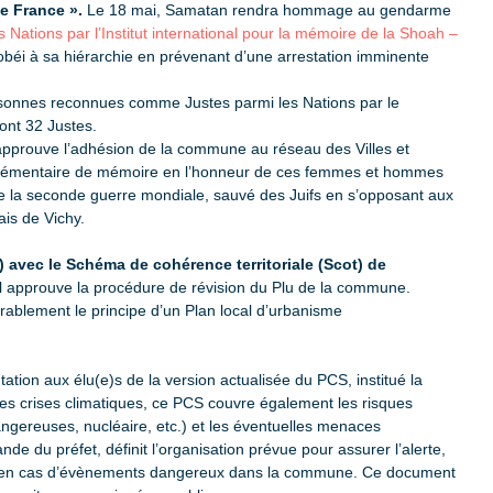
e France ».
Le 18 mai, Samatan rendra hommage au gendarme
 Nations par l’Institut international pour la mémoire de la Shoah –
sobéi à sa hiérarchie en prévenant d’une arrestation imminente
sonnes reconnues comme Justes parmi les Nations par le
ont 32 Justes.
 approuve l’adhésion de la commune au réseau des Villes et
lémentaire de mémoire en l’honneur de ces femmes et hommes
 de la seconde guerre mondiale, sauvé des Juifs en s’opposant aux
ais de Vichy.
) avec le Schéma de cohérence territoriale (Scot) de
l approuve la procédure de révision du Plu de la commune.
rablement le principe d’un Plan local d’urbanisme
ation aux élu(e)s de la version actualisée du PCS, institué la
les crises climatiques, ce PCS couvre également les risques
angereuses, nucléaire, etc.) et les éventuelles menaces
e du préfet, définit l’organisation prévue pour assurer l’alerte,
ation en cas d’évènements dangereux dans la commune. Ce document