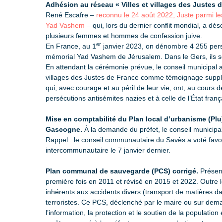
Adhésion au réseau « Villes et villages des Justes d
René Escafre –
reconnu le 24 août 2022, Juste parmi les
Yad Vashem
– qui, lors du dernier conflit mondial, a dé
plusieurs femmes et hommes de confession juive.
er
En France, au 1
janvier 2023, on dénombre 4 255 per
mémorial Yad Vashem de Jérusalem. Dans le Gers, ils s
En attendant la cérémonie prévue, le conseil municipal
villages des Justes de France comme témoignage supp
qui, avec courage et au péril de leur vie, ont, au cours
persécutions antisémites nazies et à celle de l’État franç
Mise en comptabilité du Plan local d’urbanisme (Plu
Gascogne.
À la demande du préfet, le conseil municipa
Rappel : le conseil communautaire du Savès a voté favo
intercommunautaire le 7 janvier dernier.
Plan communal de sauvegarde (PCS) corrigé.
Présent
première fois en 2011 et révisé en 2015 et 2022. Outre 
inhérents aux accidents divers (transport de matières d
terroristes. Ce PCS, déclenché par le maire ou sur demand
l’information, la protection et le soutien de la popul