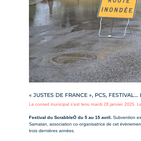
« JUSTES DE FRANCE », PCS, FESTIVAL…
Le conseil municipal s’est tenu mardi 28 janvier 2025. L
Festival du Scrabble
Ò du 5 au 15 avril.
Subvention ex
Samatan, association co-organisatrice de cet évènement.
trois dernières années.