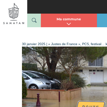
Mairie de Samatan
Passer
au
contenu
Ma commune
30 janvier 2025 | « Justes de France », PCS, festival… l