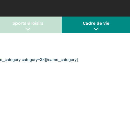
Sports & loisirs
Cadre de vie
e_category category=38][/same_category]