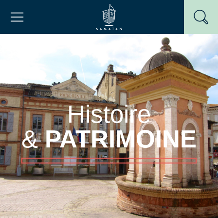
Passer
Mairie de Samatan
au
contenu
Histoire
&
PATRIMOINE