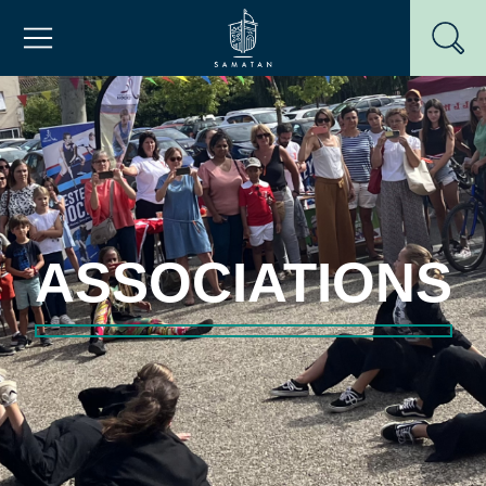
Passer
Mairie de Samatan
au
contenu
ASSOCIATIONS