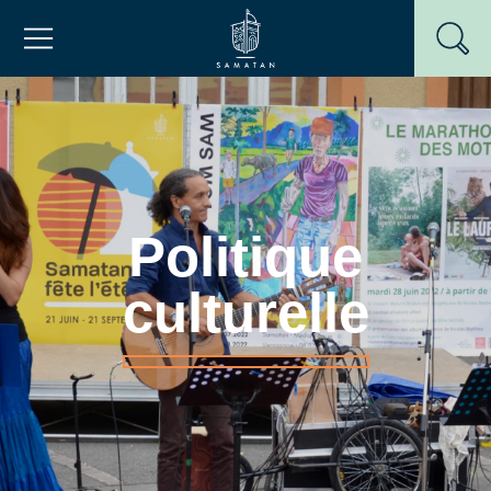
Passer
Mairie de Samatan
au
contenu
Politique
culturelle