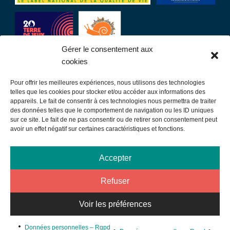
Gérer le consentement aux
cookies
Pour offrir les meilleures expériences, nous utilisons des technologies
LIENS UTILES
telles que les cookies pour stocker et/ou accéder aux informations des
appareils. Le fait de consentir à ces technologies nous permettra de traiter
des données telles que le comportement de navigation ou les ID uniques
Communauté de communes
sur ce site. Le fait de ne pas consentir ou de retirer son consentement peut
avoir un effet négatif sur certaines caractéristiques et fonctions.
Office de tourisme
Sortir à Samatan
Accepter
Publications et communication
Refuser
Mentions légales
Données personnelles – Rgpd
Voir les préférences
Plan du site
©MAIRIEDESAMATAN2026 - Design par
Micromu
- Intégration
Données personnelles – Rgpd