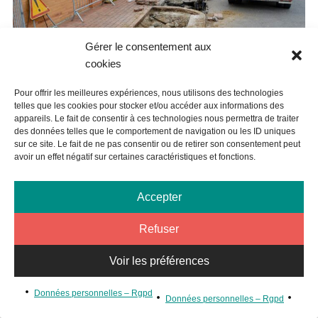
Gérer le consentement aux
cookies
Pour offrir les meilleures expériences, nous utilisons des technologies
telles que les cookies pour stocker et/ou accéder aux informations des
appareils. Le fait de consentir à ces technologies nous permettra de traiter
des données telles que le comportement de navigation ou les ID uniques
sur ce site. Le fait de ne pas consentir ou de retirer son consentement peut
ACCESSIBILITÉ : CRÉATION D’UNE RAMPE
avoir un effet négatif sur certaines caractéristiques et fonctions.
Dans le prolongement de l’adaptabilité des
toilettes aux
personnes en situation de handicap de la salle de fêtes
et
Accepter
la création d’une place PMR à proximité, les agents
municipaux entreprennent actuellement la création d’une
Refuser
rampe d’accès reliant ladite place à l’entrée de la salle.
Voir les préférences
Données personnelles – Rgpd
Données personnelles – Rgpd