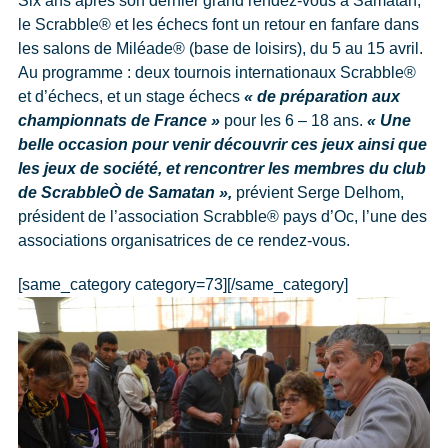
Six ans après son dernier grand rendez-vous à Samatan,
le Scrabble® et les échecs font un retour en fanfare dans
les salons de Miléade® (base de loisirs), du 5 au 15 avril.
Au programme : deux tournois internationaux Scrabble®
et d’échecs, et un stage échecs
« de préparation aux
championnats de France »
pour les 6 – 18 ans.
« Une
belle occasion pour venir découvrir ces jeux ainsi que
les jeux de société, et rencontrer les membres du club
de Scrabble
Ò
de Samatan »,
prévient Serge Delhom,
président de l’association Scrabble® pays d’Oc, l’une des
associations organisatrices de ce rendez-vous.
[same_category category=73][/same_category]