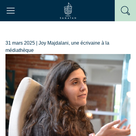
Passer
Mairie de Samatan
au
contenu
31 mars 2025 | Joy Majdalani, une écrivaine à la
médiathèque