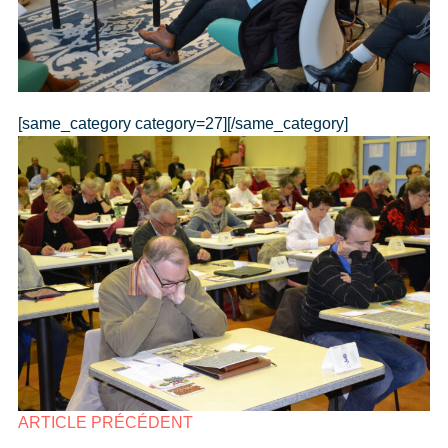
[same_category category=27][/same_category]
ARTICLE PRÉCÉDENT