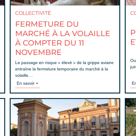
COLLECTIVITÉ
C
FERMETURE DU
P
MARCHÉ À LA VOLAILLE
E
À COMPTER DU 11
NOVEMBRE
Ou
Le passage en risque « élevé » de la grippe aviaire
jui
entraîne la fermeture temporaire du marché à la
volaille....
En
En savoir +