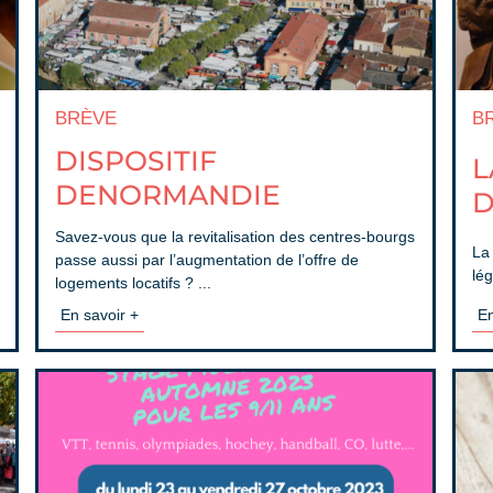
BRÈVE
B
DISPOSITIF
L
DENORMANDIE
D
Savez-vous que la revitalisation des centres-bourgs
La
passe aussi par l’augmentation de l’offre de
lég
logements locatifs ? ...
En savoir +
En