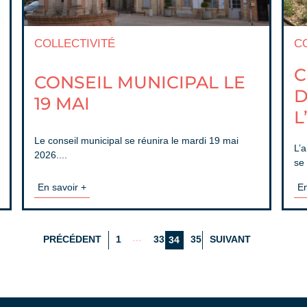
COLLECTIVITÉ
C
C
CONSEIL MUNICIPAL LE
D
19 MAI
L
Le conseil municipal se réunira le mardi 19 mai
L’
2026....
se 
En savoir +
En
…
PRÉCÉDENT
1
33
35
SUIVANT
34