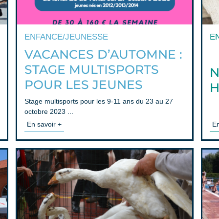
ENFANCE/JEUNESSE
E
VACANCES D’AUTOMNE :
STAGE MULTISPORTS
N
POUR LES JEUNES
H
Stage multisports pour les 9-11 ans du 23 au 27
octobre 2023 ...
En savoir +
En