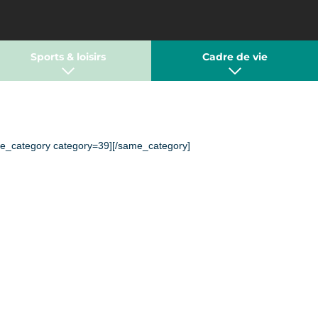
Sports & loisirs
Cadre de vie
e_category category=39][/same_category]