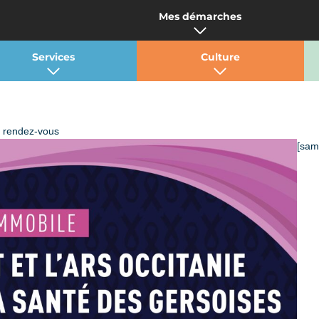
Mes démarches
Services
Culture
ez rendez-vous
[sam