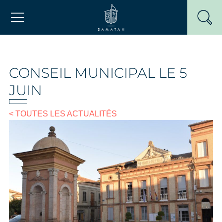
Passer
Mairie de Samatan
au
contenu
CONSEIL MUNICIPAL LE 5
JUIN
< TOUTES LES ACTUALITÉS