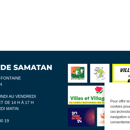
 DE SAMATAN
A FONTAINE
N
UNDI AU VENDREDI
Pour offrir 
ET DE 14 H À 17 H
cookies pour
DI MATIN
ces technolo
navigation ou
30 19
consentement