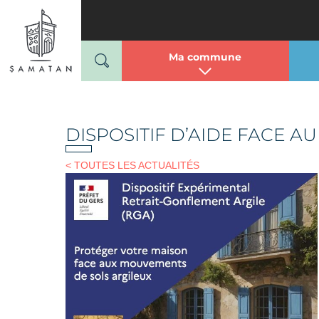
Mairie de Samatan
Passer
au
contenu
Ma commune
DISPOSITIF D’AIDE FACE 
< TOUTES LES ACTUALITÉS