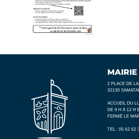
MAIRIE
2 PLACE DE L
32130 SAMATA
ACCUEIL DU L
DE 9 H À 12 H 
FERMÉ LE MAR
TEL :
05 62 62 