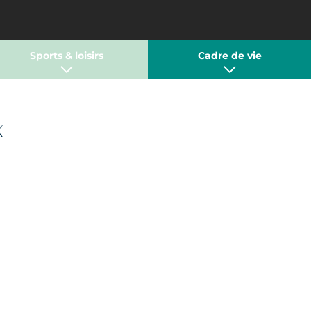
Sports & loisirs
Cadre de vie
X