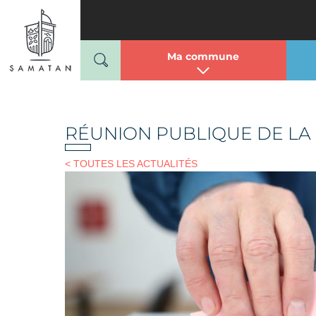
Mairie de Samatan
Passer
au
contenu
Ma commune
RÉUNION PUBLIQUE DE LA
< TOUTES LES ACTUALITÉS