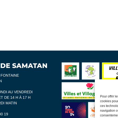
 DE SAMATAN
A FONTAINE
N
UNDI AU VENDREDI
Pour offrir 
ET DE 14 H À 17 H
cookies pour
DI MATIN
ces technolo
navigation ou
30 19
consentement