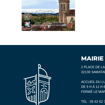
MAIRIE
2 PLACE DE L
32130 SAMATA
ACCUEIL DU L
DE 9 H À 12 H 
FERMÉ LE MAR
TEL :
05 62 62 