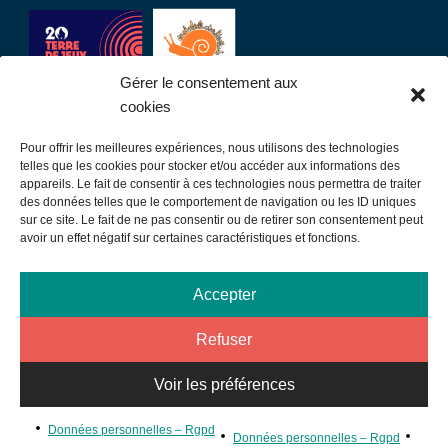
Gérer le consentement aux
cookies
Pour offrir les meilleures expériences, nous utilisons des technologies
LIENS UTILES
telles que les cookies pour stocker et/ou accéder aux informations des
appareils. Le fait de consentir à ces technologies nous permettra de traiter
des données telles que le comportement de navigation ou les ID uniques
Communauté de communes
sur ce site. Le fait de ne pas consentir ou de retirer son consentement peut
avoir un effet négatif sur certaines caractéristiques et fonctions.
Office de tourisme
Sortir à Samatan
Accepter
Publications et communication
Refuser
Mentions légales
Données personnelles – Rgpd
Voir les préférences
Plan du site
©MAIRIEDESAMATAN2026 - Design par
Micromu
- Intégration
Données personnelles – Rgpd
Données personnelles – Rgpd
par
Tiria