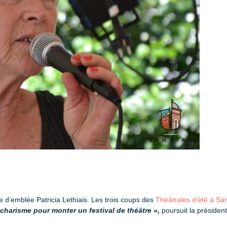
 d’emblée Patricia Lethiais. Les trois coups des
Théâtrales d’été à S
 charisme pour monter un festival de théâtre »,
poursuit la président