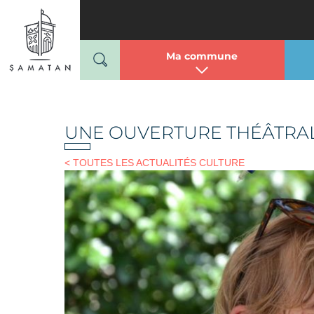
Mairie de Samatan
Passer
au
contenu
Ma commune
UNE OUVERTURE THÉÂTRAL
< TOUTES LES ACTUALITÉS CULTURE