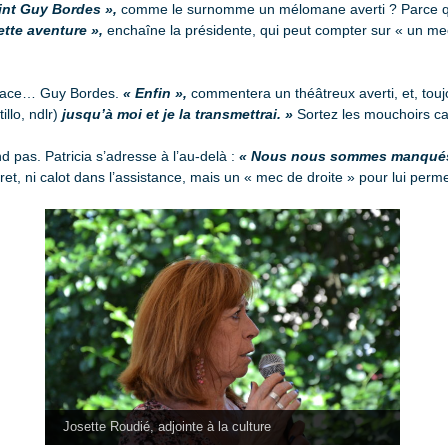
int Guy Bordes »,
comme le surnomme un mélomane averti ? Parce que 
ette aventure »,
enchaîne la présidente, qui peut compter sur « un mec
’espace… Guy Bordes.
« Enfin »,
commentera un théâtreux averti, et, touj
illo, ndlr)
jusqu’à moi et je la transmettrai. »
Sortez les mouchoirs car
pas. Patricia s’adresse à l’au-delà :
« Nous nous sommes manqués de 
éret, ni calot dans l’assistance, mais un « mec de droite » pour lui pe
Josette Roudié, adjointe à la culture