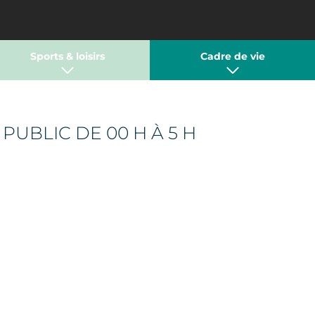
Sports & loisirs
Cadre de vie
PUBLIC DE 00 H À 5 H