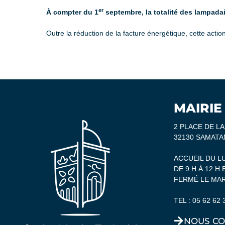
er
À compter du 1
septembre, la totalité des lampadai
Outre la réduction de la facture énergétique, cette action
MAIRIE
2 PLACE DE L
32130 SAMATA
ACCUEIL DU L
DE 9 H À 12 H 
FERMÉ LE MAR
TEL :
05 62 62 
NOUS CO