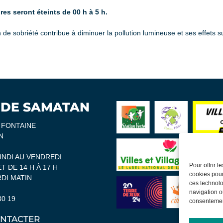
res seront éteints de 00 h à 5 h.
 de sobriété contribue à diminuer la pollution lumineuse et ses effets su
 DE SAMATAN
A FONTAINE
N
UNDI AU VENDREDI
Pour offrir 
ET DE 14 H À 17 H
cookies pour
DI MATIN
ces technolo
navigation ou
30 19
consentement
NTACTER