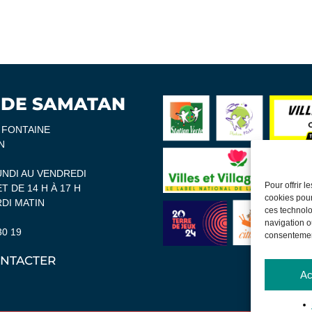
 DE SAMATAN
A FONTAINE
N
UNDI AU VENDREDI
Pour offrir 
ET DE 14 H À 17 H
cookies pour
DI MATIN
ces technolo
navigation ou
30 19
consentement
NTACTER
Ac