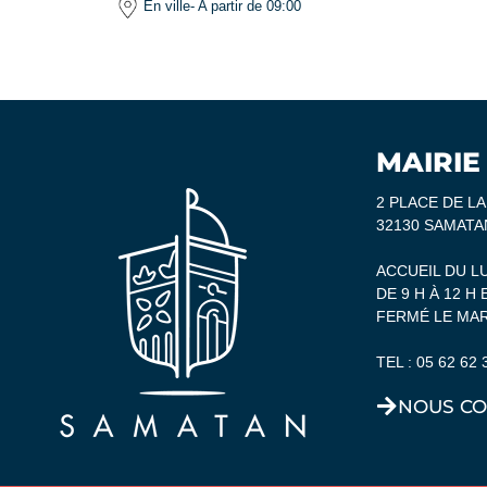
En ville
- A partir de 09:00
MAIRIE
2 PLACE DE L
32130 SAMATA
ACCUEIL DU L
DE 9 H À 12 H 
FERMÉ LE MAR
TEL :
05 62 62 
NOUS CO