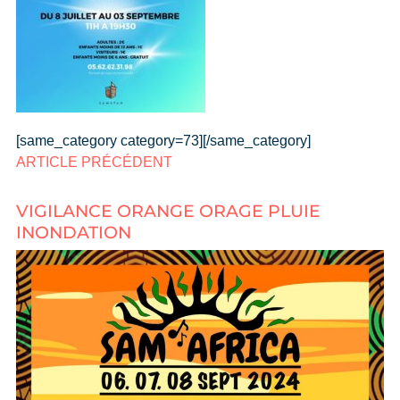
[same_category category=73][/same_category]
ARTICLE PRÉCÉDENT
VIGILANCE ORANGE ORAGE PLUIE
INONDATION