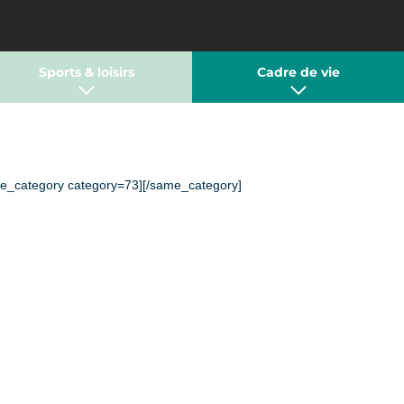
Sports & loisirs
Cadre de vie
e_category category=73][/same_category]