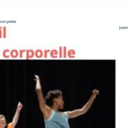
ut-petits
[sam