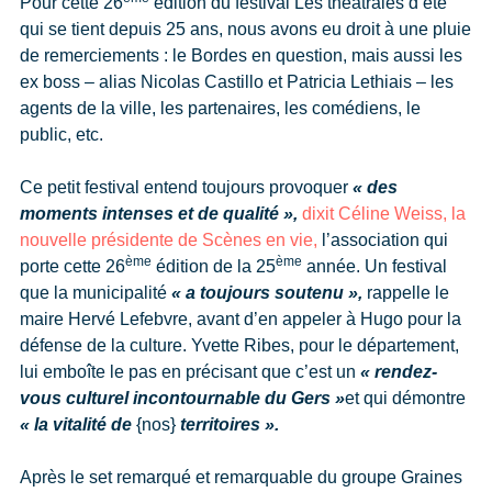
Pour cette 26
édition du festival Les théâtrales d’été
qui se tient depuis 25 ans, nous avons eu droit à une pluie
de remerciements : le Bordes en question, mais aussi les
ex boss – alias Nicolas Castillo et Patricia Lethiais – les
agents de la ville, les partenaires, les comédiens, le
public, etc.
Ce petit festival entend toujours provoquer
« des
moments intenses et de qualité »,
dixit Céline Weiss, la
nouvelle présidente de Scènes en vie,
l’association qui
ème
ème
porte cette 26
édition de la 25
année. Un festival
que la municipalité
« a toujours soutenu »,
rappelle le
maire Hervé Lefebvre, avant d’en appeler à Hugo pour la
défense de la culture. Yvette Ribes, pour le département,
lui emboîte le pas en précisant que c’est un
« rendez-
vous culturel incontournable du Gers »
et qui démontre
« la vitalité de
{nos}
territoires ».
Après le set remarqué et remarquable du groupe Graines