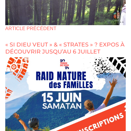
ARTICLE PRÉCÉDENT
« SI DIEU VEUT » & « STRATES » ? EXPOS À
DÉCOUVRIR JUSQU’AU 6 JUILLET