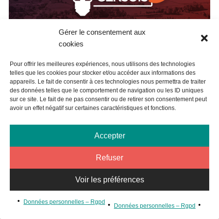
Gérer le consentement aux
cookies
BUDGET PARTICIPATIF : DEUX PROJETS
Pour offrir les meilleures expériences, nous utilisons des technologies
SAMATANAIS LAURÉATS
telles que les cookies pour stocker et/ou accéder aux informations des
appareils. Le fait de consentir à ces technologies nous permettra de traiter
ème
Sur
les quatre projets samatanais concourant pour la 3
des données telles que le comportement de navigation ou les ID uniques
sur ce site. Le fait de ne pas consentir ou de retirer son consentement peut
édition du budget participatif départemental,
on dénombre
avoir un effet négatif sur certaines caractéristiques et fonctions.
deux vainqueurs :
Accepter
*
« Sauvons nos hirondelles en installant des nids »,
porté par la Ligue de protection des oiseaux et la
Refuser
Communauté de communes du Savès.
Nous reviendrons
prochainement sur ce sujet.
Voir les préférences
*
« Une exposition itinérante sur la Gascogne et les
Données personnelles – Rgpd
Gascons »,
porté par Esprit gascon.
Données personnelles – Rgpd