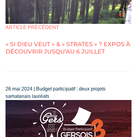
ARTICLE PRÉCÉDENT
« SI DIEU VEUT » & « STRATES » ? EXPOS À
DÉCOUVRIR JUSQU’AU 6 JUILLET
26 mai 2024 | Budget participatif : deux projets
samatanais lauréats