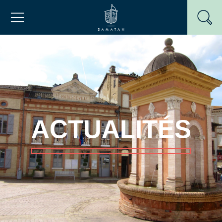
Passer
Mairie de Samatan
au
contenu
ACTUALITÉS