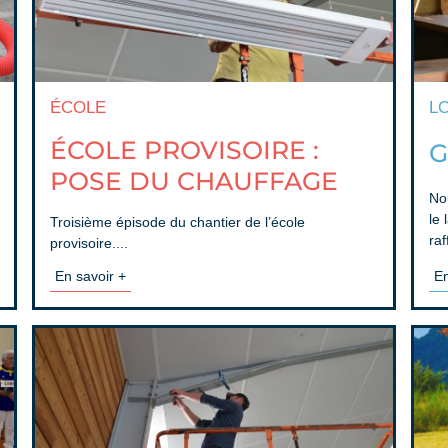
ÉCOLE
LO
ÉCOLE PROVISOIRE :
G
POSE DU CHAUFFAGE
Nou
le 
Troisième épisode du chantier de l’école
raf
provisoire....
En
En savoir +