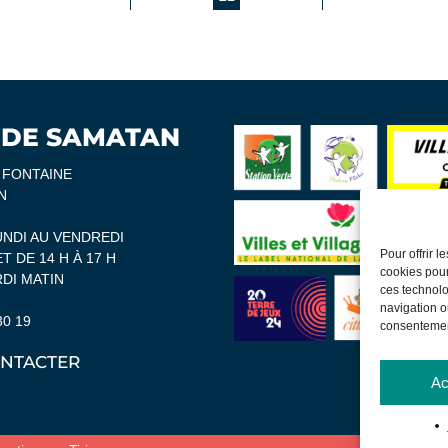
 DE SAMATAN
A FONTAINE
N
UNDI AU VENDREDI
Pour offrir 
ET DE 14 H À 17 H
cookies pour
DI MATIN
ces technolo
navigation ou
30 19
consentement
NTACTER
Ac