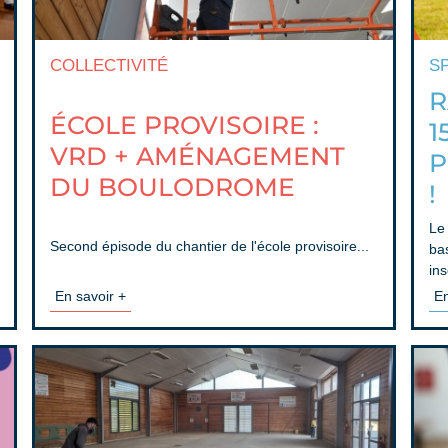
COLLECTIVITÉ
S
R
ÉCOLE PROVISOIRE :
1
VRD + AMÉNAGEMENT
P
DU BOULODROME
!
Le 
Second épisode du chantier de l'école provisoire...
ba
ins
En savoir +
En