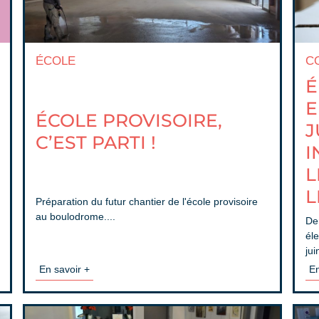
ÉCOLE
C
É
E
ÉCOLE PROVISOIRE,
J
C’EST PARTI !
I
L
L
Préparation du futur chantier de l'école provisoire
au boulodrome....
Der
él
jui
En savoir +
En