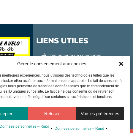
LIENS UTILES
Communauté de communes
Gérer le consentement aux cookies
Office de tourisme
les meilleures expériences, nous utilisons des technologies telles que les
Sortir à Samatan
 stocker et/ou accéder aux informations des appareils. Le fait de consentir à
gies nous permettra de traiter des données telles que le comportement de
Publications et communication
 les ID uniques sur ce site. Le fait de ne pas consentir ou de retirer son
 peut avoir un effet négatif sur certaines caractéristiques et fonctions.
cepter
Refuser
Voir les préférences
Données personnelles – Rgpd
Données personnelles – Rgpd