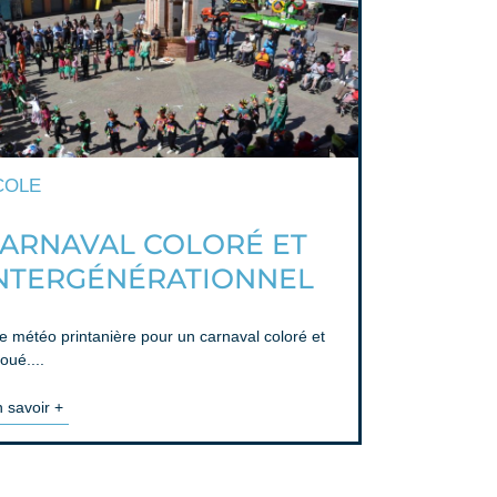
COLE
ARNAVAL COLORÉ ET
NTERGÉNÉRATIONNEL
e météo printanière pour un carnaval coloré et
oué....
 savoir +