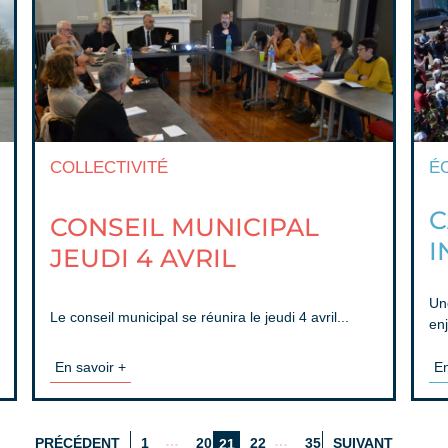
COLLECTIVITÉ
É
C
CONSEIL MUNICIPAL
I
JEUDI 4 AVRIL
Un
Le conseil municipal se réunira le jeudi 4 avril...
enj
En savoir +
En
…
…
PRÉCÉDENT
1
20
22
35
SUIVANT
21