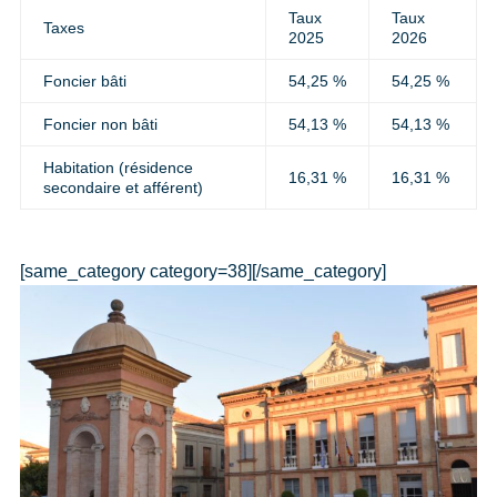
Taux
Taux
Taxes
2025
2026
Foncier bâti
54,25 %
54,25 %
Foncier non bâti
54,13 %
54,13 %
Habitation (résidence
16,31 %
16,31 %
secondaire et afférent)
[same_category category=38][/same_category]