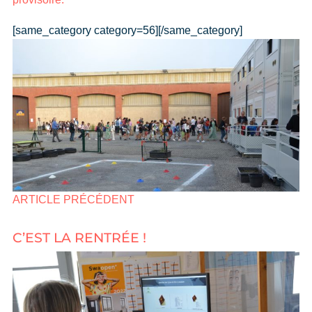
[same_category category=56][/same_category]
ARTICLE PRÉCÉDENT
C’EST LA RENTRÉE !