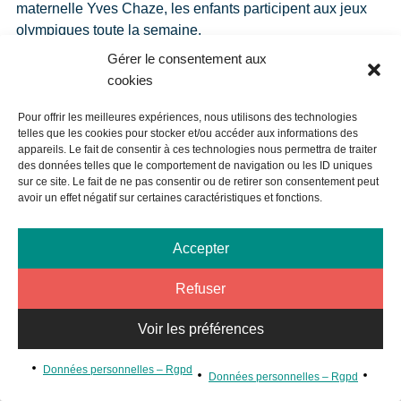
maternelle Yves Chaze, les enfants participent aux jeux
olympiques toute la semaine.
Au programme : cérémonie d’ouverture, pratique des
Gérer le consentement aux
disciplines olympiques et initiation aux jeux
cookies
paralympiques.
Pour offrir les meilleures expériences, nous utilisons des technologies
telles que les cookies pour stocker et/ou accéder aux informations des
Crédit photo : MG
appareils. Le fait de consentir à ces technologies nous permettra de traiter
des données telles que le comportement de navigation ou les ID uniques
sur ce site. Le fait de ne pas consentir ou de retirer son consentement peut
avoir un effet négatif sur certaines caractéristiques et fonctions.
Accepter
Refuser
Voir les préférences
Données personnelles – Rgpd
Données personnelles – Rgpd