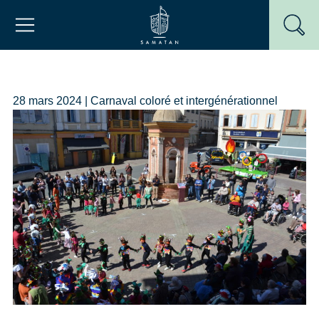
Passer
Mairie de Samatan
au
contenu
28 mars 2024 | Carnaval coloré et intergénérationnel