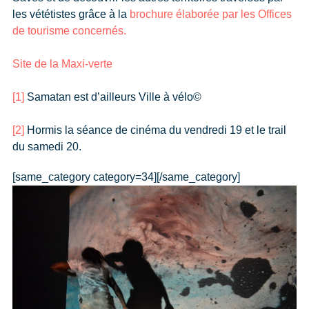
les vététistes grâce à la
brochure élaborée par les Offices
de tourisme concernés.
Site de la Maxi-verte
[1]
Samatan est d’ailleurs Ville à vélo©
[2]
Hormis la séance de cinéma du vendredi 19 et le trail
du samedi 20.
[same_category category=34][/same_category]