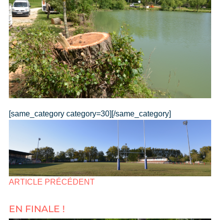
[same_category category=30][/same_category]
ARTICLE PRÉCÉDENT
EN FINALE !